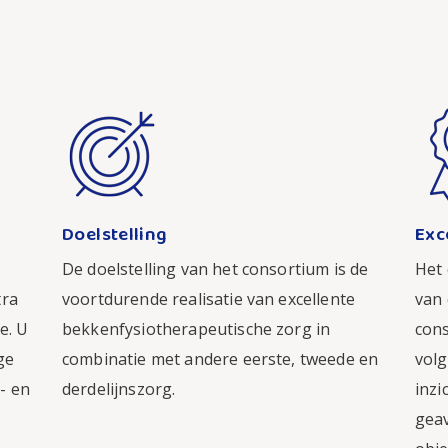
Doelstelling
Exc
De doelstelling van het consortium is de
Het 
tra
voortdurende realisatie van excellente
van
e. U
bekkenfysiotherapeutische zorg in
cons
ge
combinatie met andere eerste, tweede en
volg
- en
derdelijnszorg.
inzi
gea