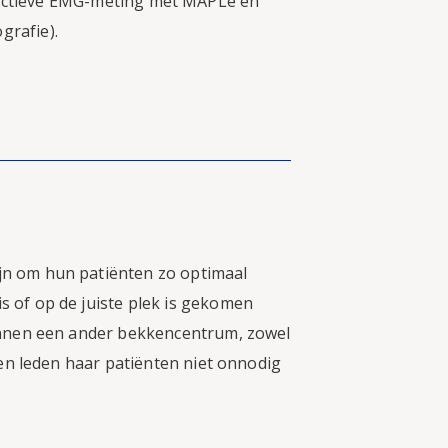
ectieve EMG-meting met MAPLe en
grafie).
jn om hun patiënten zo optimaal
 of op de juiste plek is gekomen
binnen een ander bekkencentrum, zowel
ten leden haar patiënten niet onnodig